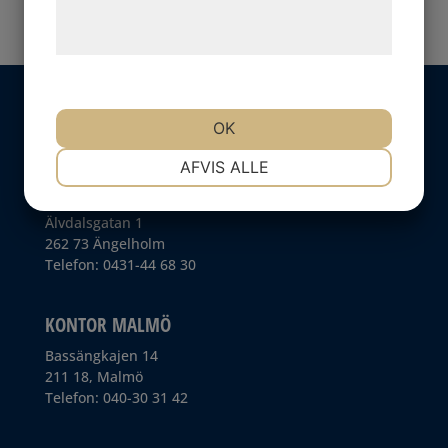
behandling af persondata på vores
hjemmeside.
OK
NØDVENDIGE
PRÆFERENCER
AFVIS ALLE
KONTOR ÄNGELHOLM
Älvdalsgatan 1
MARKETING
STATISTIK
262 73 Ängelholm
Telefon: 0431-44 68 30
KONTOR MALMÖ
Bassängkajen 14
211 18, Malmö
Telefon: 040-30 31 42