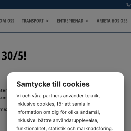
OM OSS
TRANSPORT
ENTREPRENAD
ARBETA HOS OSS
30/5!
Samtycke till cookies
erial samt Hasselfors kvalitetsjordar
Vi och våra partners använder teknik,
 sommarens projekt.
inklusive cookies, för att samla in
(max 750 kg):
information om dig för olika ändamål,
inklusive: bättre användarupplevelse,
funktionalitet, statistik och marknadsföring.