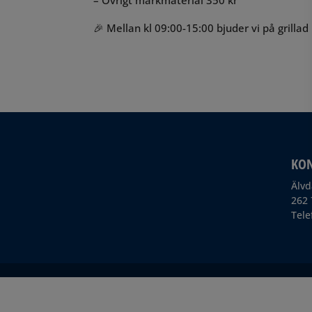
– Övrigt markmaterial 350 kr
🎉 Mellan kl 09:00-15:00 bjuder vi på grillad
KO
Älvd
262 
Tele