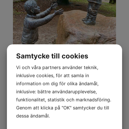
Samtycke till cookies
Vi och våra partners använder teknik,
inklusive cookies, för att samla in
information om dig för olika ändamål,
inklusive: bättre användarupplevelse,
HNT är stolt sponsor av denna sten till
funktionalitet, statistik och marknadsföring.
Hembygdsparken i Ängelholm
Genom att klicka på "OK" samtycker du till
Trevlig måndag alla
dessa ändamål.