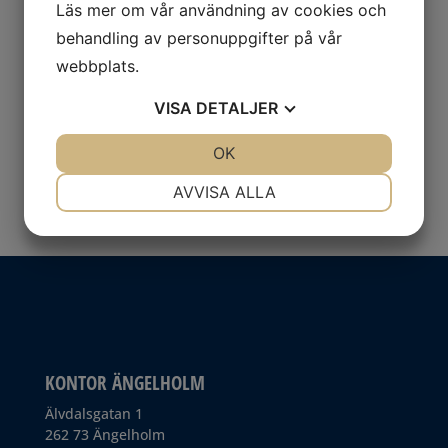
Läs mer om vår användning av cookies och
behandling av personuppgifter på vår
webbplats.
VISA
DETALJER
JA
NEJ
OK
JA
NEJ
NÖDVÄNDIG
INSTÄLLNINGAR
AVVISA ALLA
JA
NEJ
JA
NEJ
MARKNADSFÖRING
STATISTIK
KONTOR ÄNGELHOLM
Älvdalsgatan 1
262 73 Ängelholm