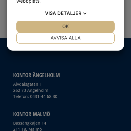
webbplats.
Vi önskar er en fin fredag och en trevlig helg i
VISA
DETALJER
solen, kör försiktigt!
JA
NEJ
OK
JA
NEJ
NÖDVÄNDIG
INSTÄLLNINGAR
AVVISA ALLA
JA
NEJ
JA
NEJ
MARKNADSFÖRING
STATISTIK
KONTOR ÄNGELHOLM
Älvdalsgatan 1
262 73 Ängelholm
Telefon: 0431-44 68 30
KONTOR MALMÖ
Bassängkajen 14
211 18, Malmö